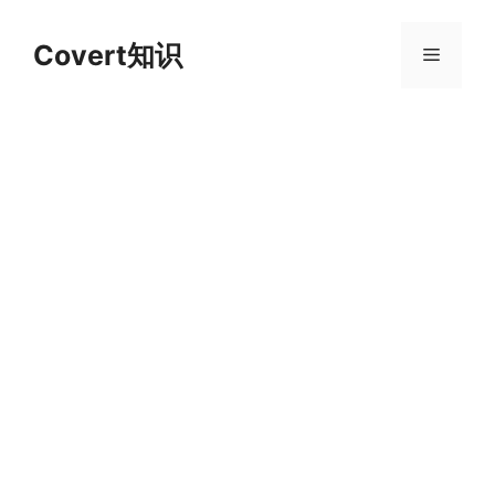
跳
至
Covert知识
菜
内
容
单