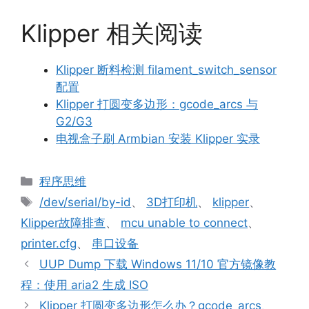
Klipper 相关阅读
Klipper 断料检测 filament_switch_sensor
配置
Klipper 打圆变多边形：gcode_arcs 与
G2/G3
电视盒子刷 Armbian 安装 Klipper 实录
分
程序思维
类
标
/dev/serial/by-id
、
3D打印机
、
klipper
、
签
Klipper故障排查
、
mcu unable to connect
、
printer.cfg
、
串口设备
UUP Dump 下载 Windows 11/10 官方镜像教
程：使用 aria2 生成 ISO
Klipper 打圆变多边形怎么办？gcode_arcs、