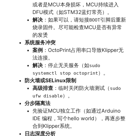
或者是MCU本身损坏，MCU持续进入
DFU模式（如STM32蓝灯常亮）。
解决
：如果可以，请短接
引脚后重新
BOOT
烧录固件。尽可能检查MCU是否有异常
的发烫
系统服务冲突
案例
：OctoPrint占用串口导致Klipper无
法连接。
解决
：停止无关服务（如
sudo
）。
systemctl stop octoprint
防火墙或SELinux限制
高级排查
：临时关闭防火墙测试（
sudo
）。
ufw disable
分步隔离法
先验证MCU独立工作（如通过Arduino
IDE 编程，写个hello world），再逐步整
合到Klipper系统。
日志深度分析