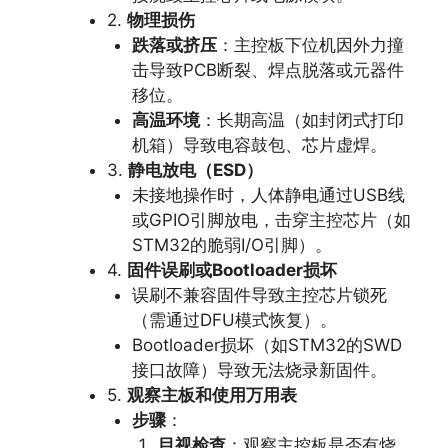
2.
物理损伤
跌落或挤压
：主控板下位机因外力撞
击导致PCB断裂、焊点脱落或元器件
移位。
高温环境
：长期高温（如封闭式打印
机箱）导致电容鼓包、芯片虚焊。
3.
静电放电（ESD）
未接地操作时，人体静电通过USB线
或GPIO引脚放电，击穿主控芯片（如
STM32的脆弱I/O引脚）。
4.
固件误刷或Bootloader损坏
误刷不兼容固件导致主控芯片锁死
（需通过DFU模式恢复）。
Bootloader损坏（如STM32的SWD
接口故障）导致无法烧录新固件。
5.
观察主板和使用万用表
步骤
：
目视检查
：观察主控板是否有烧