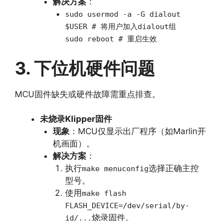
解决方案
：
sudo usermod -a -G dialout
$USER # 将用户加入dialout组
sudo reboot # 重启生效
3. 下位机硬件问题
MCU固件缺失或硬件故障需重点排查。
未烧录Klipper固件
现象
：MCU仅显示出厂程序（如Marlin开
机画面）。
解决方案
：
执行
选择正确主控
make menuconfig
型号。
使用
make flash
FLASH_DEVICE=/dev/serial/by-
烧录固件。
id/...