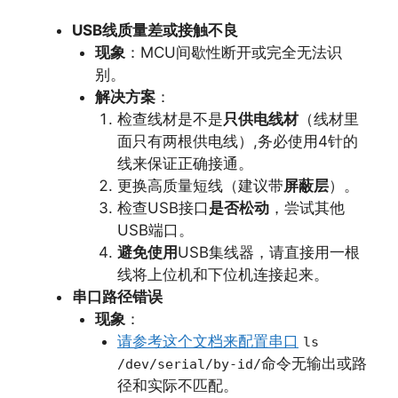
USB线质量差或接触不良
现象
：MCU间歇性断开或完全无法识
别。
解决方案
：
检查线材是不是
只供电线材
（线材里
面只有两根供电线）,务必使用4针的
线来保证正确接通。
更换高质量短线（建议带
屏蔽层
）。
检查USB接口
是否松动
，尝试其他
USB端口。
避免使用
USB集线器，请直接用一根
线将上位机和下位机连接起来。
串口路径错误
现象
：
请参考这个文档来配置串口
ls
命令无输出或路
/dev/serial/by-id/
径和实际不匹配。