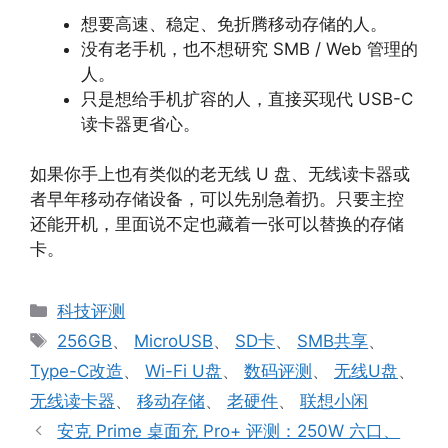
想要高速、稳定、免折腾移动存储的人。
没有老手机，也不想研究 SMB / Web 管理的
人。
只是想给手机扩容的人，直接买现代 USB-C
读卡器更省心。
如果你手上也有类似的老无线 U 盘、无线读卡器或
者早年移动存储设备，可以先别急着扔。只要主控
还能开机，里面说不定也藏着一张可以替换的存储
卡。
分
科技评测
类
标
256GB
、
MicroUSB
、
SD卡
、
SMB共享
、
签
Type-C改造
、
Wi-Fi U盘
、
数码评测
、
无线U盘
、
无线读卡器
、
移动存储
、
老硬件
、
联想小闲
安克 Prime 桌面充 Pro+ 评测：250W 六口、