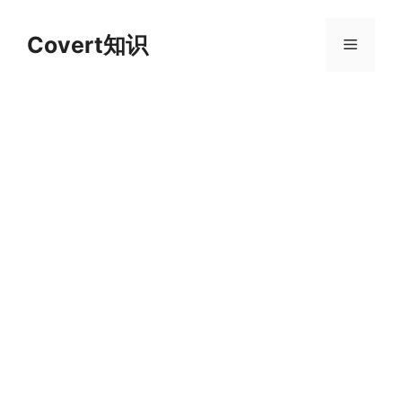
跳
至
Covert知识
菜
内
容
单