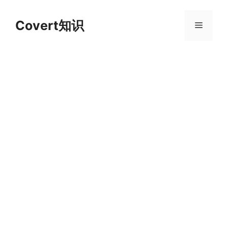
跳
至
Covert知识
菜
内
容
单