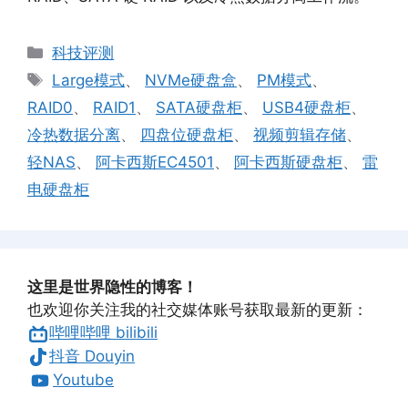
分
科技评测
类
标
Large模式
、
NVMe硬盘盒
、
PM模式
、
签
RAID0
、
RAID1
、
SATA硬盘柜
、
USB4硬盘柜
、
冷热数据分离
、
四盘位硬盘柜
、
视频剪辑存储
、
轻NAS
、
阿卡西斯EC4501
、
阿卡西斯硬盘柜
、
雷
电硬盘柜
这里是世界隐性的博客！
也欢迎你关注我的社交媒体账号获取最新的更新：
哔哩哔哩 bilibili
抖音 Douyin
Youtube