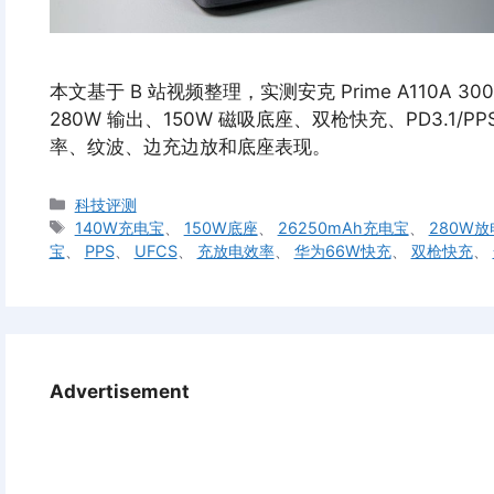
本文基于 B 站视频整理，实测安克 Prime A110A 300
280W 输出、150W 磁吸底座、双枪快充、PD3.1/P
率、纹波、边充边放和底座表现。
分
科技评测
类
标
140W充电宝
、
150W底座
、
26250mAh充电宝
、
280W放
签
宝
、
PPS
、
UFCS
、
充放电效率
、
华为66W快充
、
双枪快充
、
Advertisement