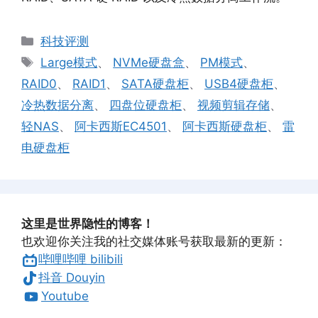
分
科技评测
类
标
Large模式
、
NVMe硬盘盒
、
PM模式
、
签
RAID0
、
RAID1
、
SATA硬盘柜
、
USB4硬盘柜
、
冷热数据分离
、
四盘位硬盘柜
、
视频剪辑存储
、
轻NAS
、
阿卡西斯EC4501
、
阿卡西斯硬盘柜
、
雷
电硬盘柜
这里是世界隐性的博客！
也欢迎你关注我的社交媒体账号获取最新的更新：
哔哩哔哩 bilibili
抖音 Douyin
Youtube