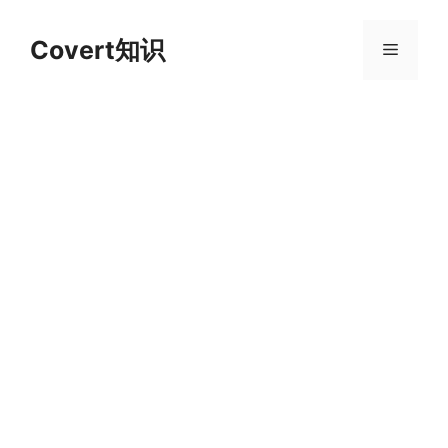
跳
至
Covert知识
菜
内
容
单