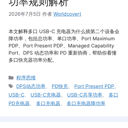
功率规则解析
2026年7月5日
作者
Worldcovert
本文解释多口 USB-C 充电器为什么插第二个设备会
降功率，包括总功率、单口功率、Port Maximum
PDP、Port Present PDP、Managed Capability
Port、DPS 动态功率和 PD 重新协商，帮助你看懂
多口快充器功率分配。
分
程序思维
类
标
DPS动态功率
、
PD快充
、
Port Present PDP
、
签
USB-C
、
USB-C充电器
、
USB-C共享功率
、
多口
PD充电器
、
多口充电器
、
多口充电器降功率