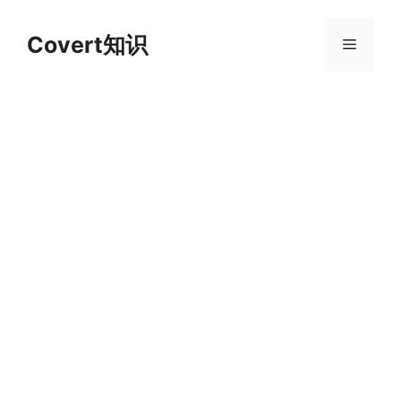
跳
至
Covert知识
菜
内
容
单