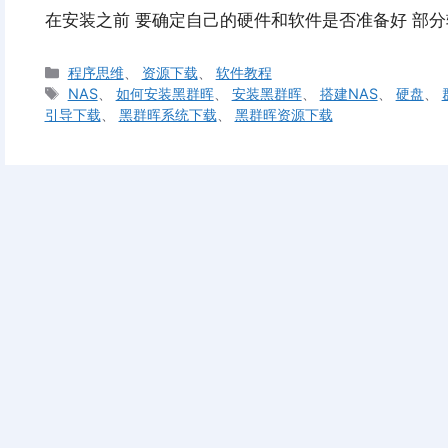
在安装之前 要确定自己的硬件和软件是否准备好 部
分
程序思维
、
资源下载
、
软件教程
类
标
NAS
、
如何安装黑群晖
、
安装黑群晖
、
搭建NAS
、
硬盘
、
签
引导下载
、
黑群晖系统下载
、
黑群晖资源下载