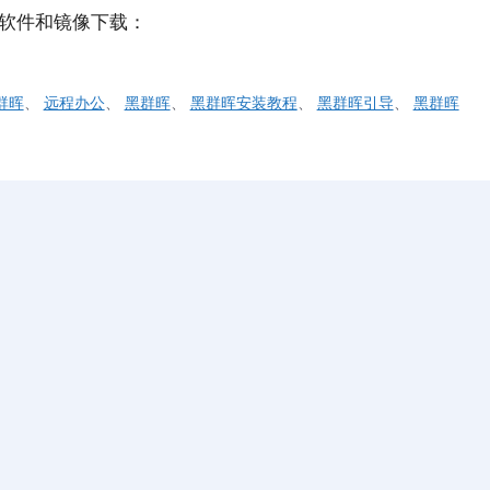
分软件和镜像下载：
群晖
、
远程办公
、
黑群晖
、
黑群晖安装教程
、
黑群晖引导
、
黑群晖