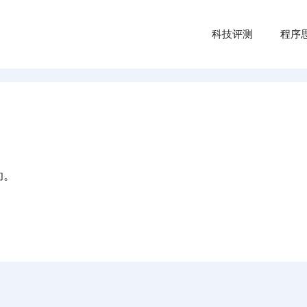
科技评测
程序
助。