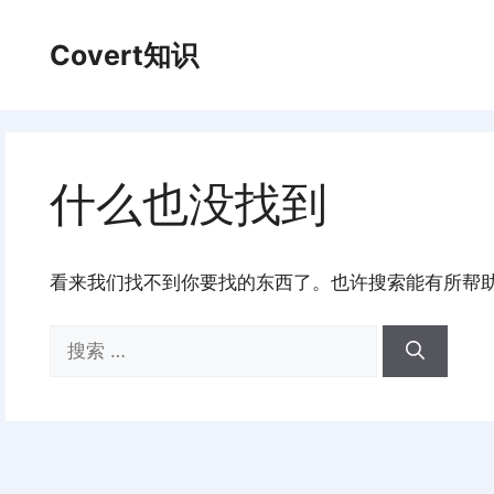
跳
至
Covert知识
内
容
什么也没找到
看来我们找不到你要找的东西了。也许搜索能有所帮
搜
索：