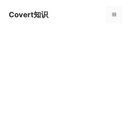
跳
至
Covert知识
菜
内
容
单