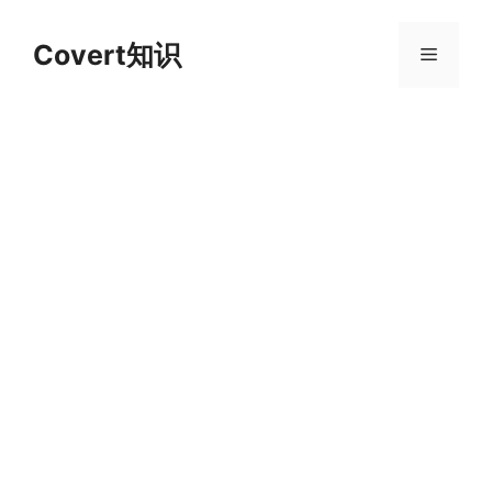
跳
至
Covert知识
菜
内
容
单