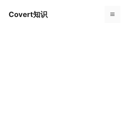
跳
至
Covert知识
菜
内
容
单