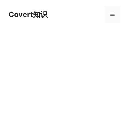
跳
至
Covert知识
菜
内
容
单