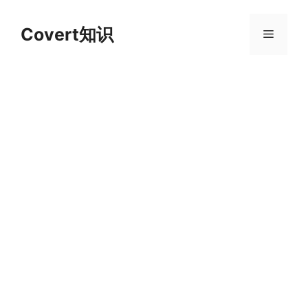
跳
至
Covert知识
菜
内
容
单