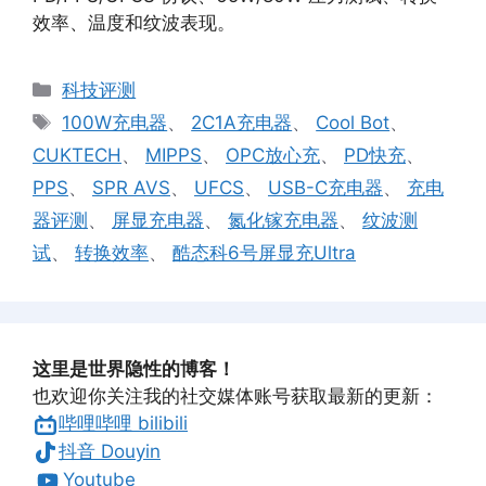
效率、温度和纹波表现。
分
科技评测
类
标
100W充电器
、
2C1A充电器
、
Cool Bot
、
签
CUKTECH
、
MIPPS
、
OPC放心充
、
PD快充
、
PPS
、
SPR AVS
、
UFCS
、
USB-C充电器
、
充电
器评测
、
屏显充电器
、
氮化镓充电器
、
纹波测
试
、
转换效率
、
酷态科6号屏显充Ultra
这里是世界隐性的博客！
也欢迎你关注我的社交媒体账号获取最新的更新：
哔哩哔哩 bilibili
抖音 Douyin
Youtube