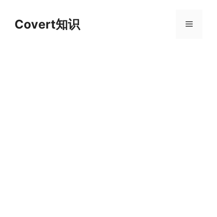
跳
至
Covert知识
菜
内
容
单