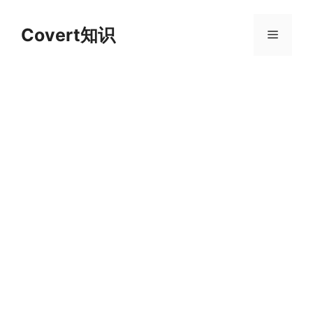
跳
至
Covert知识
菜
内
容
单