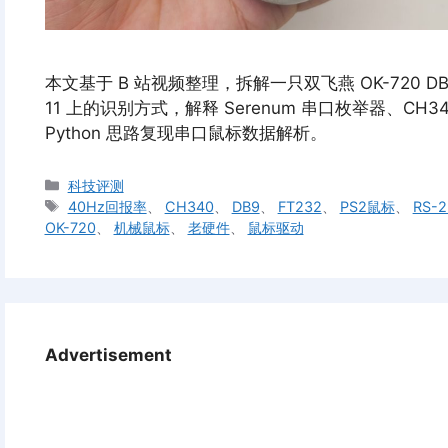
本文基于 B 站视频整理，拆解一只双飞燕 OK-720 DB9
11 上的识别方式，解释 Serenum 串口枚举器、CH340
Python 思路复现串口鼠标数据解析。
分
科技评测
类
标
40Hz回报率
、
CH340
、
DB9
、
FT232
、
PS2鼠标
、
RS-2
签
OK-720
、
机械鼠标
、
老硬件
、
鼠标驱动
Advertisement