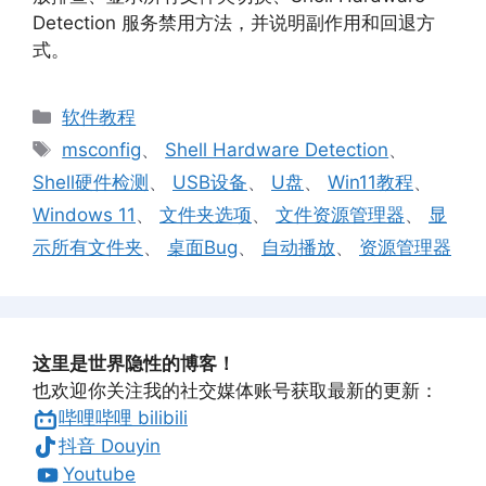
Detection 服务禁用方法，并说明副作用和回退方
式。
分
软件教程
类
标
msconfig
、
Shell Hardware Detection
、
签
Shell硬件检测
、
USB设备
、
U盘
、
Win11教程
、
Windows 11
、
文件夹选项
、
文件资源管理器
、
显
示所有文件夹
、
桌面Bug
、
自动播放
、
资源管理器
这里是世界隐性的博客！
也欢迎你关注我的社交媒体账号获取最新的更新：
哔哩哔哩 bilibili
抖音 Douyin
Youtube