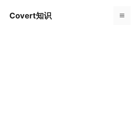
跳
至
Covert知识
菜
内
容
单