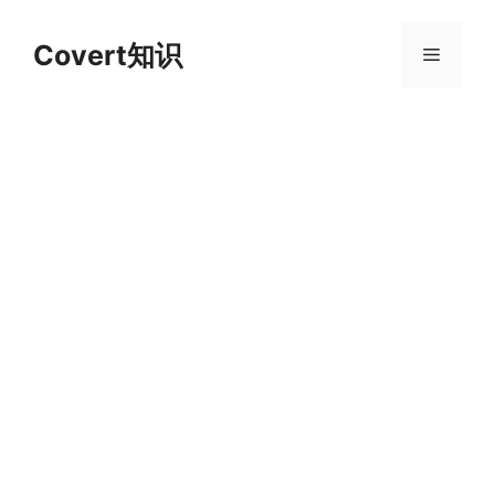
跳
至
Covert知识
菜
内
容
单