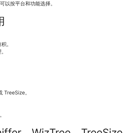
家可以按平台和功能选择。
用
堆积。
理。
。
 TreeSize。
k。
ffer、WizTree、TreeSize