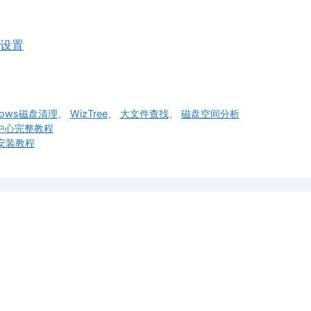
用设置
dows磁盘清理
、
WizTree
、
大文件查找
、
磁盘空间分析
安全中心完整教程
新安装教程