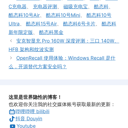
签
C充电器
、
充电器评测
、
磁吸充电宝
、
酷态科
、
酷态科10号Air
、
酷态科10号Mini
、
酷态科10号
Ultra
、
酷态科15号Air
、
酷态科6号卡片
、
酷态科
新年限定版
、
酷态科黑金
安克智显充 Pro 160W 深度评测：三口 140W、
HFB 架构和纹波实测
OpenRecall 使用体验：Windows Recall 是什
么，开源替代方案安全吗？
这里是世界隐性的博客！
也欢迎你关注我的社交媒体账号获取最新的更新：
哔哩哔哩 bilibili
抖音 Douyin
Youtube