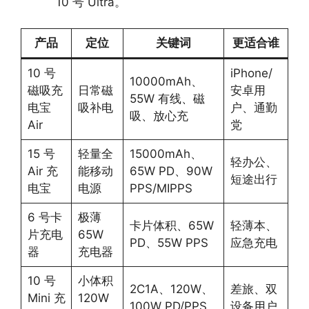
10 号 Ultra。
产品
定位
关键词
更适合谁
10 号
iPhone/
10000mAh、
磁吸充
日常磁
安卓用
55W 有线、磁
电宝
吸补电
户、通勤
吸、放心充
Air
党
15 号
轻量全
15000mAh、
轻办公、
Air 充
能移动
65W PD、90W
短途出行
电宝
电源
PPS/MIPPS
6 号卡
极薄
卡片体积、65W
轻薄本、
片充电
65W
PD、55W PPS
应急充电
器
充电器
10 号
小体积
2C1A、120W、
差旅、双
Mini 充
120W
100W PD/PPS
设备用户