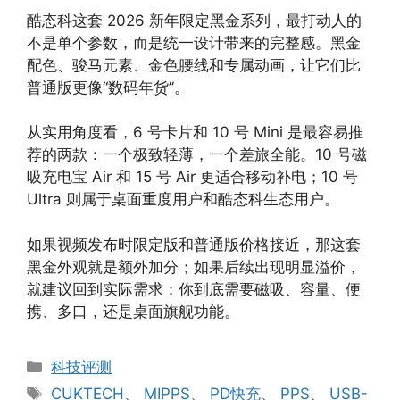
酷态科这套 2026 新年限定黑金系列，最打动人的
不是单个参数，而是统一设计带来的完整感。黑金
配色、骏马元素、金色腰线和专属动画，让它们比
普通版更像“数码年货”。
从实用角度看，6 号卡片和 10 号 Mini 是最容易推
荐的两款：一个极致轻薄，一个差旅全能。10 号磁
吸充电宝 Air 和 15 号 Air 更适合移动补电；10 号
Ultra 则属于桌面重度用户和酷态科生态用户。
如果视频发布时限定版和普通版价格接近，那这套
黑金外观就是额外加分；如果后续出现明显溢价，
就建议回到实际需求：你到底需要磁吸、容量、便
携、多口，还是桌面旗舰功能。
分
科技评测
类
标
CUKTECH
、
MIPPS
、
PD快充
、
PPS
、
USB-