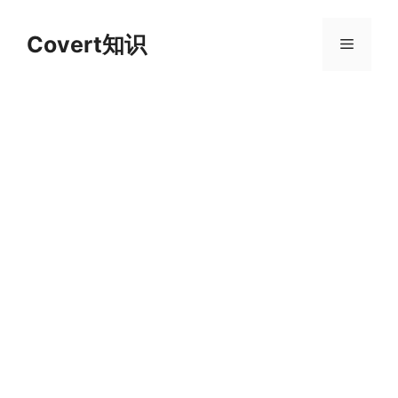
跳
至
Covert知识
菜
内
容
单