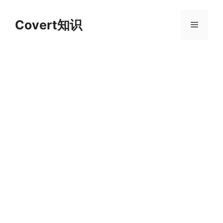
跳
至
Covert知识
菜
内
容
单