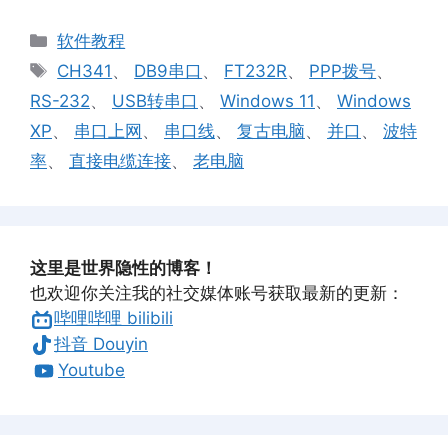
分
软件教程
类
标
CH341
、
DB9串口
、
FT232R
、
PPP拨号
、
签
RS-232
、
USB转串口
、
Windows 11
、
Windows
XP
、
串口上网
、
串口线
、
复古电脑
、
并口
、
波特
率
、
直接电缆连接
、
老电脑
这里是世界隐性的博客！
也欢迎你关注我的社交媒体账号获取最新的更新：
哔哩哔哩 bilibili
抖音 Douyin
Youtube