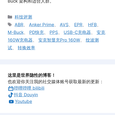
Buck 架构和适合人群。
分
科技评测
类
标
ABR
、
Anker Prime
、
AVS
、
EPR
、
HFB
、
签
M-Buck
、
PD快充
、
PPS
、
USB-C充电器
、
安克
160W充电器
、
安克智显充Pro 160W
、
纹波测
试
、
转换效率
这里是世界隐性的博客！
也欢迎你关注我的社交媒体账号获取最新的更新：
哔哩哔哩 bilibili
抖音 Douyin
Youtube