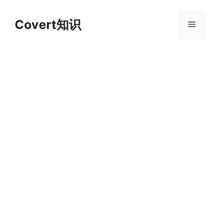
跳
至
Covert知识
菜
内
容
单