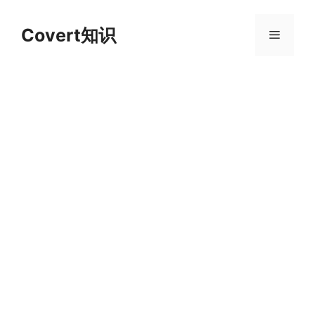
跳
至
Covert知识
菜
内
容
单