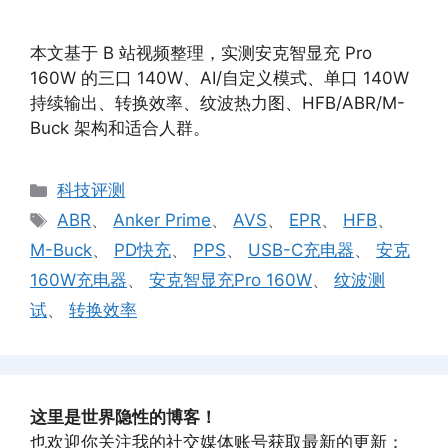
本文基于 B 站视频整理，实测安克智显充 Pro
160W 的三口 140W、AI/自定义模式、单口 140W
持续输出、转换效率、纹波热力图、HFB/ABR/M-
Buck 架构和适合人群。
分
科技评测
类
标
ABR
、
Anker Prime
、
AVS
、
EPR
、
HFB
、
签
M-Buck
、
PD快充
、
PPS
、
USB-C充电器
、
安克
160W充电器
、
安克智显充Pro 160W
、
纹波测
试
、
转换效率
这里是世界隐性的博客！
也欢迎你关注我的社交媒体账号获取最新的更新：