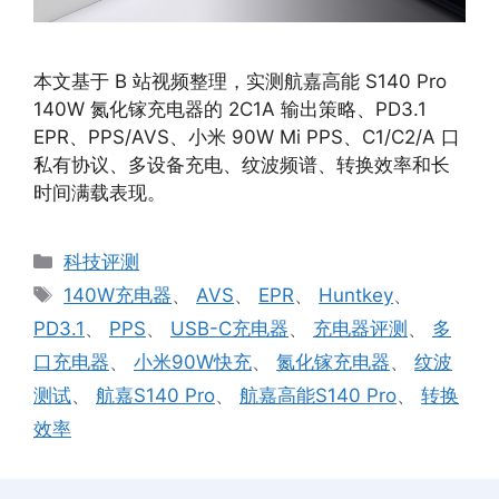
本文基于 B 站视频整理，实测航嘉高能 S140 Pro
140W 氮化镓充电器的 2C1A 输出策略、PD3.1
EPR、PPS/AVS、小米 90W Mi PPS、C1/C2/A 口
私有协议、多设备充电、纹波频谱、转换效率和长
时间满载表现。
分
科技评测
类
标
140W充电器
、
AVS
、
EPR
、
Huntkey
、
签
PD3.1
、
PPS
、
USB-C充电器
、
充电器评测
、
多
口充电器
、
小米90W快充
、
氮化镓充电器
、
纹波
测试
、
航嘉S140 Pro
、
航嘉高能S140 Pro
、
转换
效率