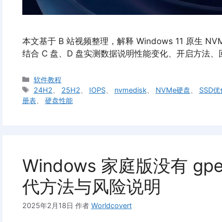
本文基于 B 站视频整理，解释 Windows 11 原生 
结合 C 盘、D 盘实测数据说明性能变化、开启方法
分
软件教程
类
标
24H2
、
25H2
、
IOPS
、
nvmedisk
、
NVMe硬盘
、
SSD优
签
册表
、
硬盘性能
Windows 家庭版没有 gp
代方法与风险说明
2025年2月18日
作者
Worldcovert