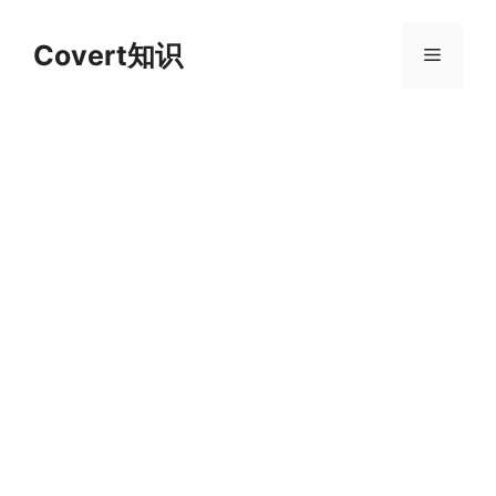
跳
至
Covert知识
菜
内
容
单