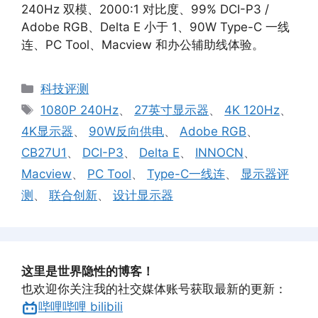
240Hz 双模、2000:1 对比度、99% DCI-P3 /
Adobe RGB、Delta E 小于 1、90W Type-C 一线
连、PC Tool、Macview 和办公辅助线体验。
分
科技评测
类
标
1080P 240Hz
、
27英寸显示器
、
4K 120Hz
、
签
4K显示器
、
90W反向供电
、
Adobe RGB
、
CB27U1
、
DCI-P3
、
Delta E
、
INNOCN
、
Macview
、
PC Tool
、
Type-C一线连
、
显示器评
测
、
联合创新
、
设计显示器
这里是世界隐性的博客！
也欢迎你关注我的社交媒体账号获取最新的更新：
哔哩哔哩 bilibili