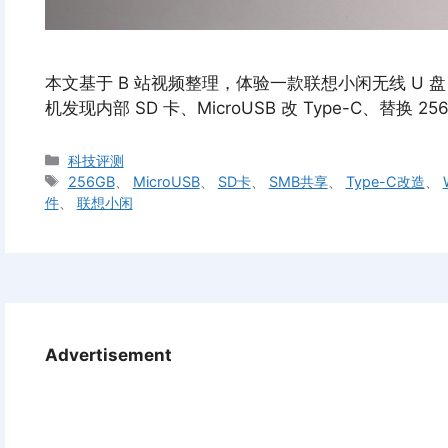
本文基于 B 站视频整理，体验一款联想小闲无线 U 盘：老 
机发现内部 SD 卡、MicroUSB 改 Type-C、替
分
科技评测
类
标
256GB
、
MicroUSB
、
SD卡
、
SMB共享
、
Type-C改造
、
签
件
、
联想小闲
Advertisement