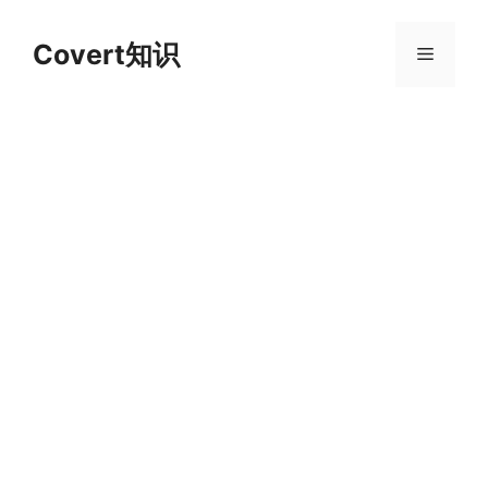
跳
至
Covert知识
菜
内
容
单