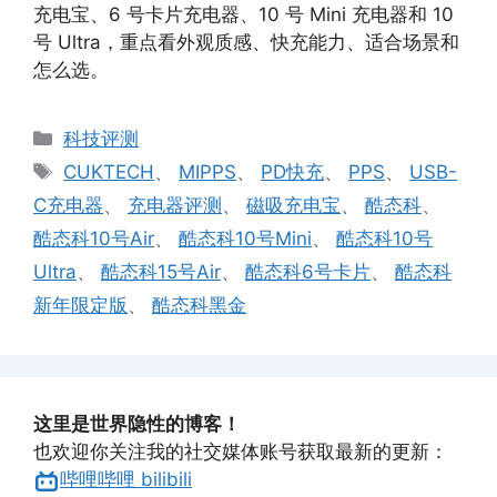
充电宝、6 号卡片充电器、10 号 Mini 充电器和 10
号 Ultra，重点看外观质感、快充能力、适合场景和
怎么选。
分
科技评测
类
标
CUKTECH
、
MIPPS
、
PD快充
、
PPS
、
USB-
签
C充电器
、
充电器评测
、
磁吸充电宝
、
酷态科
、
酷态科10号Air
、
酷态科10号Mini
、
酷态科10号
Ultra
、
酷态科15号Air
、
酷态科6号卡片
、
酷态科
新年限定版
、
酷态科黑金
这里是世界隐性的博客！
也欢迎你关注我的社交媒体账号获取最新的更新：
哔哩哔哩 bilibili