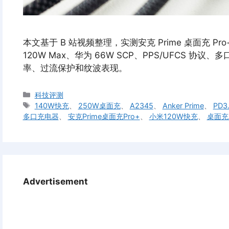
本文基于 B 站视频整理，实测安克 Prime 桌面充 Pro+ 
120W Max、华为 66W SCP、PPS/UFCS 协
率、过流保护和纹波表现。
分
科技评测
类
标
140W快充
、
250W桌面充
、
A2345
、
Anker Prime
、
PD3.
签
多口充电器
、
安克Prime桌面充Pro+
、
小米120W快充
、
桌面充
Advertisement