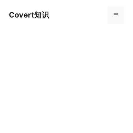
跳
至
Covert知识
菜
内
容
单