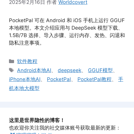
2025年2月16日
作者
Worldcovert
PocketPal 可在 Android 和 iOS 手机上运行 GGUF
本地模型。本文介绍应用与 DeepSeek 模型下载、
1.5B/7B 选择、导入步骤、运行内存、发热、闪退和
隐私注意事项。
分
软件教程
类
标
Android本地AI
、
deepseek
、
GGUF模型
、
签
iPhone本地AI
、
PocketPal
、
PocketPal教程
、
手
机本地大模型
这里是世界隐性的博客！
也欢迎你关注我的社交媒体账号获取最新的更新：