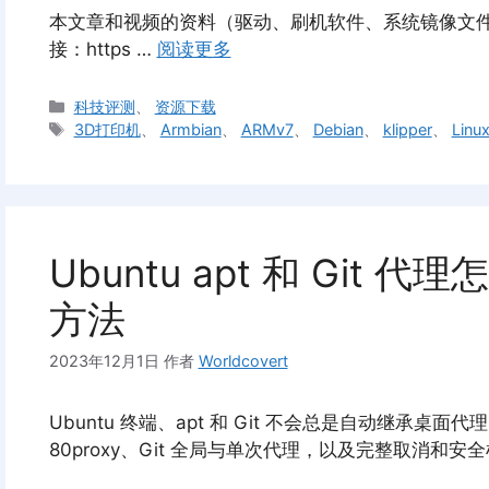
本文章和视频的资料（驱动、刷机软件、系统镜像文件
接：https …
阅读更多
分
科技评测
、
资源下载
类
标
3D打印机
、
Armbian
、
ARMv7
、
Debian
、
klipper
、
Linu
签
Ubuntu apt 和 Gi
方法
2023年12月1日
作者
Worldcovert
Ubuntu 终端、apt 和 Git 不会总是自动继承桌面代理
80proxy、Git 全局与单次代理，以及完整取消和安