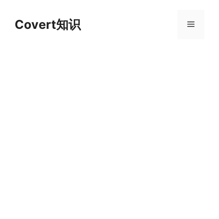
跳
至
Covert知识
菜
内
容
单