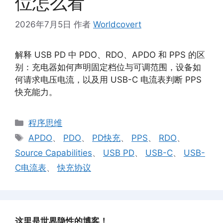
位怎么看
2026年7月5日
作者
Worldcovert
解释 USB PD 中 PDO、RDO、APDO 和 PPS 的区
别：充电器如何声明固定档位与可调范围，设备如
何请求电压电流，以及用 USB-C 电流表判断 PPS
快充能力。
分
程序思维
类
标
APDO
、
PDO
、
PD快充
、
PPS
、
RDO
、
签
Source Capabilities
、
USB PD
、
USB-C
、
USB-
C电流表
、
快充协议
这里是世界隐性的博客！