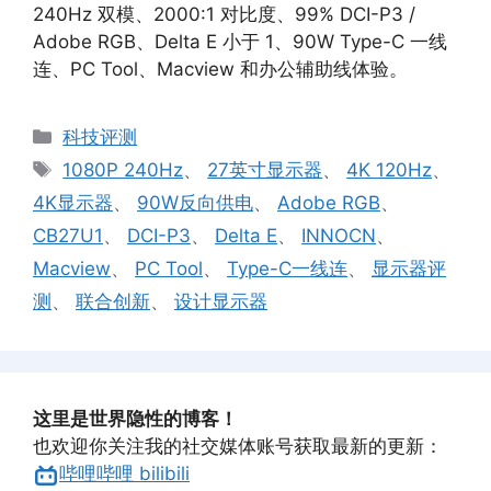
240Hz 双模、2000:1 对比度、99% DCI-P3 /
Adobe RGB、Delta E 小于 1、90W Type-C 一线
连、PC Tool、Macview 和办公辅助线体验。
分
科技评测
类
标
1080P 240Hz
、
27英寸显示器
、
4K 120Hz
、
签
4K显示器
、
90W反向供电
、
Adobe RGB
、
CB27U1
、
DCI-P3
、
Delta E
、
INNOCN
、
Macview
、
PC Tool
、
Type-C一线连
、
显示器评
测
、
联合创新
、
设计显示器
这里是世界隐性的博客！
也欢迎你关注我的社交媒体账号获取最新的更新：
哔哩哔哩 bilibili