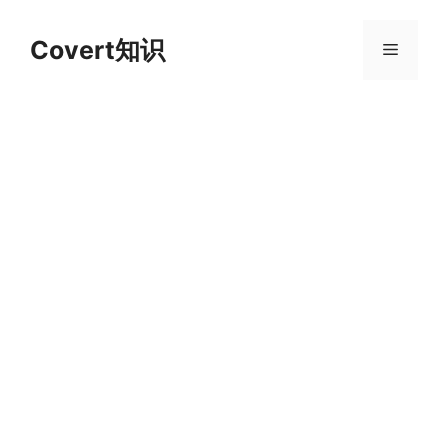
跳
至
Covert知识
菜
内
容
单