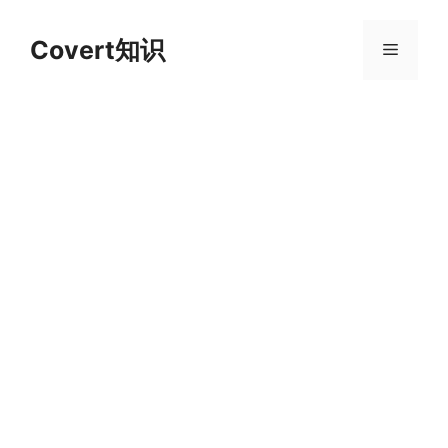
跳
至
Covert知识
菜
内
容
单