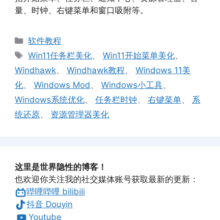
量、时钟、右键菜单和窗口吸附等。
分
软件教程
类
标
Win11任务栏美化
、
Win11开始菜单美化
、
签
Windhawk
、
Windhawk教程
、
Windows 11美
化
、
Windows Mod
、
Windows小工具
、
Windows系统优化
、
任务栏时钟
、
右键菜单
、
系
统还原
、
资源管理器美化
这里是世界隐性的博客！
也欢迎你关注我的社交媒体账号获取最新的更新：
哔哩哔哩 bilibili
抖音 Douyin
Youtube