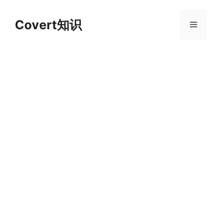
跳
至
Covert知识
菜
内
容
单