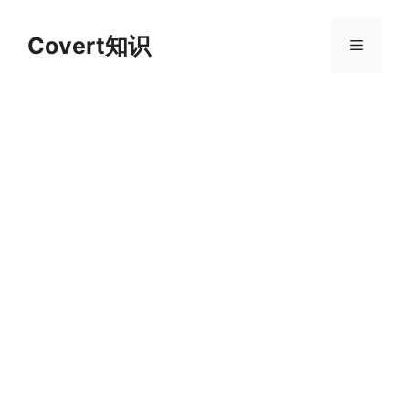
跳
至
Covert知识
菜
内
容
单