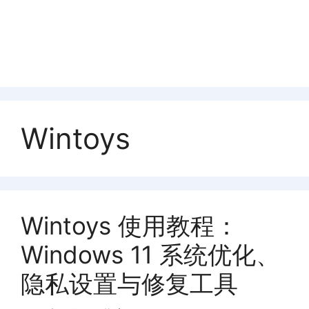
Wintoys
Wintoys 使用教程：
Windows 11 系统优化、
隐私设置与修复工具