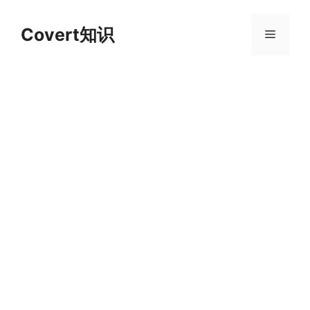
跳
至
Covert知识
菜
内
容
单